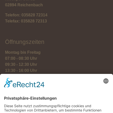
02894 Reichenbach
Telefon: 035828 72314
Telefax: 035828 72313
Öffnungszeiten
Montag bis Freitag
07:00 - 08:30 Uhr
09:30 - 12:30 Uhr
13:30 - 16:00 Uhr
Downloads
FIAS Zertifikat
QS Zertifikat